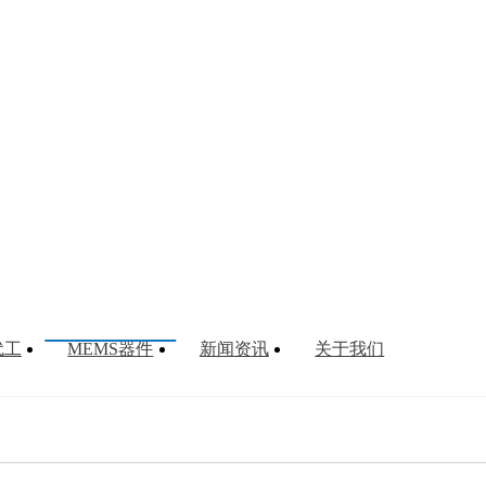
柔性电极
柔性电极
探针
二维材料
PMUT
MEMS
代工
MEMS器件
新闻资讯
关于我们