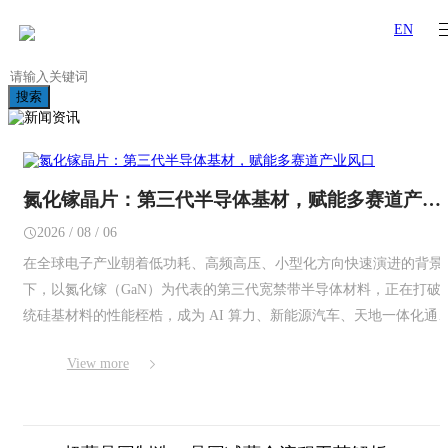
EN
搜索
氮化镓晶片：第三代半导体基材，赋能多赛道产业风口
2026 / 08 / 06
在全球电子产业朝着低功耗、高频高压、小型化方向快速演进的背景
下，以氮化镓（GaN）为代表的第三代宽禁带半导体材料，正在打破
统硅基材料的性能桎梏，成为 AI 算力、新能源汽车、天地一体化通
信、消费电子快充等热门赛道的关键底层材料。氮化镓晶片作为 GaN
View more
功率、射频与光电器件制造的基础基板，凭借独特的晶体电学特性，
完成了从实验室研究走向大规模商业化应用的转变，持续释放产业增
长潜力。