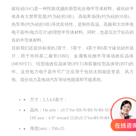
碳化硅(SiC)是一种性能优越的新型化合物半导体材料。碳化硅半
体具有大禁带宽度(约为硅的3倍)、高临界场强(约为硅的10倍)、
热导率(约为硅的3倍)等优良特性，是制作高温、高频和大功率电
电子器件(电力芯片)的理想半导体材料。同时，也是仅次于钻石的
良的半导体材料。
目前我们还提供标准的2英寸、3英寸、4英寸和6英寸碳化硅外延
片，用于肖特基二极管(SBD)、金属氧化物半导体场效应晶体
(MOSFET)、结型场效应晶体管(JFET)和双极结型晶体管(BJT)的
作。这些电力电子器件可广泛应用于包括太阳能逆变器、风力
电、混合动力及电动汽车等绿色能源和节能系统。
Ⅳ族晶片
尺寸：2,3,4,6英寸；
晶向：On axis：
±0.5°for 6H-N/4H-N/4H-SI/6H-SI
Off axis：4.0° toward 1120±0.5°for4H-N/4H-SI
厚度(um)：350±25