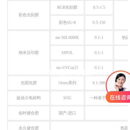
RGB光刻胶
0.5-1.5
彩色光刻胶
彩色SU-8
0.5-150
mr-NIL6000E
0.1-1
热固
纳米压印胶
SIPOL
0.1-1
mr-UVCur21
0.1-1
特殊应用功能胶
光固化胶
Ormo系列
0.1-300
热固
旋涂介电材料
SOG
一种基于聚硅氧烷的
临时键合胶
国产/进口
永久键合胶
热固