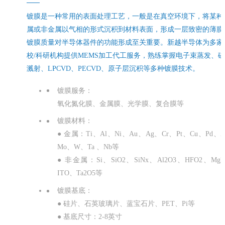
镀膜是一种常用的表面处理工艺，一般是在真空环境下，将某种
属或非金属以气相的形式沉积到材料表面，形成一层致密的薄膜
镀膜质量对半导体器件的功能形成至关重要。新越半导体为多家
校/科研机构提供MEMS加工代工服务，熟练掌握电子束蒸发、
溅射、LPCVD、PECVD、原子层沉积等多种镀膜技术。
镀膜服务：
氧化氮化膜、金属膜、光学膜、复合膜等
镀膜材料：
● 金属：Ti、Al、Ni、Au、Ag、Cr、Pt、Cu、Pd、
Mo、W、Ta 、Nb等
● 非金属：Si、SiO2、SiNx、Al2O3、HFO2、Mg
ITO、Ta2O5等
镀膜基底：
● 硅片、石英玻璃片、蓝宝石片、PET、Pi等
● 基底尺寸：2-8英寸