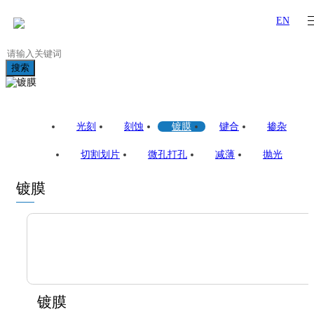
EN
搜索
光刻
刻蚀
镀膜
键合
掺杂
切割划片
微孔打孔
减薄
抛光
镀膜
镀膜