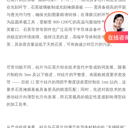
新闻资讯
在光刻环节，石英玻璃被制成光刻掩膜基板 —— 需具备很高的平面
与透光均匀性，确保光刻图案精准转移；在薄膜沉积环节，石英舟
为晶圆承载工具，需耐受 800-1200℃的高温与腐蚀性气体；此外，
英窗口、石英导管等部件也广泛应用于半导体设备中，为制造过程
供稳定的环境保障。值得注意的是，高端半导体制造中多采用合成
英，其杂质含量远低于天然石英，可有效减少对芯片的污染。
尽管功能不同，硅片与石英片却在技术迭代中形成协同发展。随着
片制程向 3nm 及以下推进，对硅片的平整度、表面粗糙度要求愈发
苛 —— 目前 12 英寸硅片的局部平整度误差需控制在 1nm 以内，这
要求石英掩膜基板具备更高的精度匹配；同时，先进封装技术的发
推动硅片向薄型化方向发展，而石英载具的稳定性直接影响薄型硅
的加工良率。
从产业价值来看，硅片与石英片均属于半导体材料中的 “关键耗材”