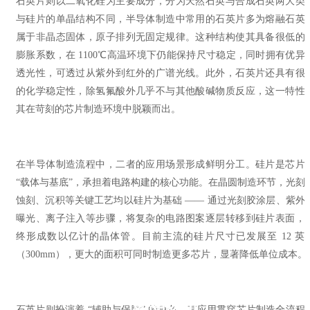
石英片则以二氧化硅为主要成分，分为天然石英与合成石英两大类
与硅片的单晶结构不同，半导体制造中常用的石英片多为熔融石英
属于非晶态固体，原子排列无固定规律。这种结构使其具备很低的
膨胀系数，在 1100℃高温环境下仍能保持尺寸稳定，同时拥有优异
透光性，可透过从紫外到红外的广谱光线。此外，石英片还具有很
的化学稳定性，除氢氟酸外几乎不与其他酸碱物质反应，这一特性
其在苛刻的芯片制造环境中脱颖而出。
在半导体制造流程中，二者的应用场景形成鲜明分工。硅片是芯片
“载体与基底”，承担着电路构建的核心功能。在晶圆制造环节，光刻
蚀刻、沉积等关键工艺均以硅片为基础 —— 通过光刻胶涂层、紫外
曝光、离子注入等步骤，将复杂的电路图案逐层转移到硅片表面，
终形成数以亿计的晶体管。目前主流的硅片尺寸已发展至 12 英
（300mm），更大的面积可同时制造更多芯片，显著降低单位成本。
石英片则扮演着 “辅助与保障” 的角色，其应用贯穿芯片制造全流程